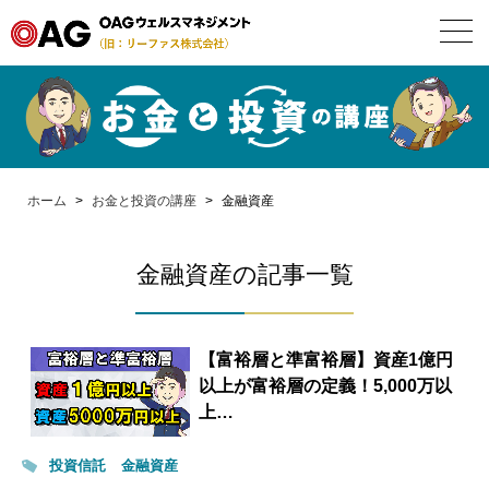
お問合せ・面談予約
ホーム
ホーム
>
お金と投資の講座
>
金融資産
IFA
金融資産の記事一覧
サービス
お金と投資の講座
【富裕層と準富裕層】資産1億円
以上が富裕層の定義！5,000万以
会社案内
上…
投資信託
金融資産