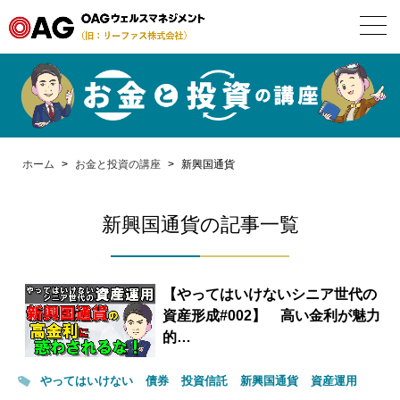
お問合せ・面談予約
ホーム
ホーム
>
お金と投資の講座
>
新興国通貨
IFA
新興国通貨の記事一覧
サービス
お金と投資の講座
【やってはいけないシニア世代の
資産形成#002】 高い金利が魅力
会社案内
的…
やってはいけない
債券
投資信託
新興国通貨
資産運用