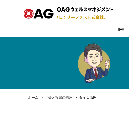
IFA
ホーム
>
お金と投資の講座
>
資産１億円